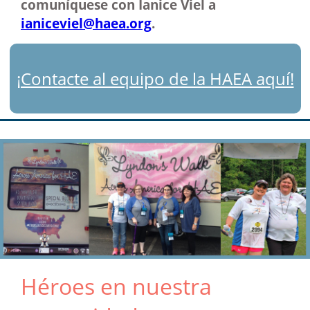
comuníquese con Ianice Viel a
ianiceviel@haea.org
.
¡Contacte al equipo de la HAEA aquí!
Héroes en nuestra