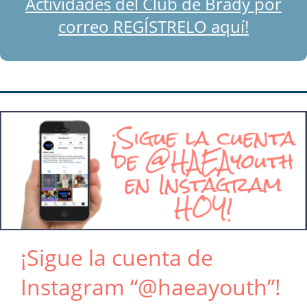
Actividades del Club de Brady por
correo REGÍSTRELO aquí!
¡Sigue la cuenta de
Instagram “@haeayouth”!